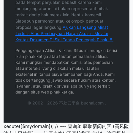
pada tempat penjualan bebas!! Karena kami
menjunjung aturan ini bukan representatif pihak
terkait dari pihak merek lain identik komersil .
Siapapun permohon atau kelompok pembuat
proposal agar langsung
Ajukan Langsung Minat
Tertulis Atau Pembiayaan Harga Akuisisi Melalui
Kontak Dokumen Di Sini Tanpa Penengah Pihak .!!
.
Pengungkapan Afiliasi & Iklan: Situs ini mungkin berisi
iklan pihak ketiga atau tautan pemasaran afiliasi.
Kami mungkin mendapatkan komisi atas pembelian
atau interaksi yang dilakukan melalui tautan
eksternal ini tanpa biaya tambahan bagi Anda. Kami
tidak bertanggung jawab secara hukum atas konten,
layanan, atau praktik privasi apa pun yang terkait
dengan situs web pihak ketiga.
© 2002 - 2026 不差云平台 buchai.com .
xecute([$mydomain]); // --- 查询3: 获取新闻内容 (高风险