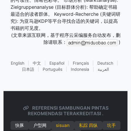
的可读性、情绪色彩等。 市场分析 (Marktanalyse):
Zielgruppenanalyse (目标群体分析): 帮助确定书籍
最适合的读者群体。 Keyword-Recherche (关键词研
究): 为亚马逊KDP等平台寻找合适的关键词，以提高
书籍的可见度。
(文章来源互联网，基于程序云采编服务自动发布，删
除请联系：
)
English
|
中文
|
Español
|
Français
|
Deutsch
|
日本語
|
Português
|
Indonesia
|
العربية
REFERENSI SAMBUNGAN PINTAS
REKOMENDASI TERAKREDITASI .
快豚
户型网
sisuan
私踪 四纵
坑手