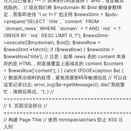
注入点已修复) --- // 原来的代码直接拼了 $nid，这是极其
危险的。 // 现在我们将 $mydomain 和 $nid 都做参数绑
定，黑客即使传 '1 or 1=1' 也没用 $newsStmt = $pdo-
>prepare("SELECT `title`, `content` FROM
`domain_news` WHERE `domain` = ? AND `nid` = ?
ORDER BY `nid` DESC LIMIT 0, 1"); $newsStmt-
>execute([$mydomain, $nid]); $newsRow =
$newsStmt->fetch(); if ($newsRow) { $newstitle =
$newsRow['title']; // 注意：如果 news 表的 content 本身
存的是 HTML，则直接覆盖上面域名的 content $content
= $newsRow['content']; } } catch (PDOException $e) {
// 数据库出错时的处理，避免泄露密码等敏感信息 // 可以在
这里记录日志: error_log($e->getMessage()); die("系统繁
忙，请稍后再试。"); } //
=======================================
// 5. 页面渲染部分 //
=======================================
// 构建 Page Title // 使用 htmlspecialchars 防止 XSS 注
入到