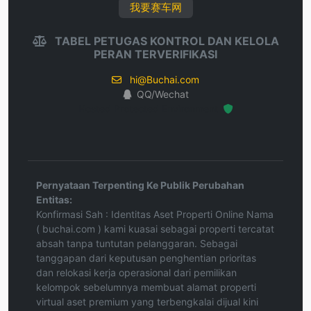
我要赛车网
TABEL PETUGAS KONTROL DAN KELOLA
PERAN TERVERIFIKASI
hi@Buchai.com
QQ/Wechat
Hosted Protected Environment
Pernyataan Terpenting Ke Publik Perubahan
Entitas:
Konfirmasi Sah : Identitas Aset Properti Online Nama
( buchai.com ) kami kuasai sebagai properti tercatat
absah tanpa tuntutan pelanggaran. Sebagai
tanggapan dari keputusan penghentian prioritas
dan relokasi kerja operasional dari pemilikan
kelompok sebelumnya membuat alamat properti
virtual aset premium yang terbengkalai dijual kini