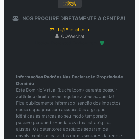
金陵购
NOS PROCURE DIRETAMENTE A CENTRAL
hi@Buchai.com
QQ/Wechat
Hosted Protected Environment
Informações Padrões Nas Declaração Propriedade
Domínio
Este Domínio Virtual (buchai.com) garante possuir
autêntico direito pelas regularizações adquirida!
Fica publicamente informado isenção dos impactos
causais que possuam associações a grupos
idênticas às marcas ao seu modo temporário
passivo pendendo venda devidos estratégicos
ajustes; Os detentores absolutos separam de
envolvimento ao caso dos ramos similares da rede e