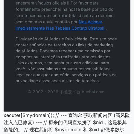
encerram vínculos oficiais !! Por favor para
formalmente preencher na nossa base por pedido
se intencionar de controlar total direito ao domínio
sem demoras envie contato por
Nos Acionar
Imediatamente Nas Tabelas Contato Diretos!!
.
Divulgação de Afiliados e Publicidade: Este site pode
conter anúncios de terceiros ou links de marketing
de afiliados. Podemos receber uma comissão por
compras ou interações realizadas através destes
links externos, sem nenhum custo adicional para
você. Não assumimos nenhuma responsabilidade
legal por qualquer conteúdo, serviços ou práticas de
privacidade associadas a sites de terceiros.
© 2002 - 2026 不差云平台 buchai.com .
xecute([$mydomain]); // --- 查询3: 获取新闻内容 (高风险
注入点已修复) --- // 原来的代码直接拼了 $nid，这是极其
危险的。 // 现在我们将 $mydomain 和 $nid 都做参数绑