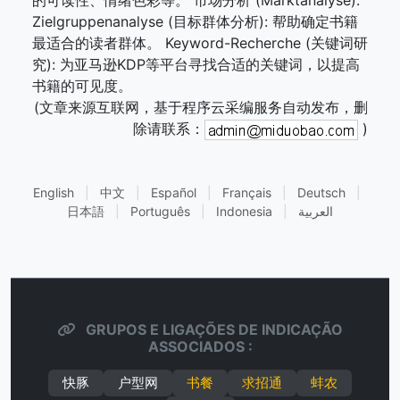
的可读性、情绪色彩等。 市场分析 (Marktanalyse):
Zielgruppenanalyse (目标群体分析): 帮助确定书籍
最适合的读者群体。 Keyword-Recherche (关键词研
究): 为亚马逊KDP等平台寻找合适的关键词，以提高
书籍的可见度。
(文章来源互联网，基于程序云采编服务自动发布，删
除请联系：
)
English
|
中文
|
Español
|
Français
|
Deutsch
|
日本語
|
Português
|
Indonesia
|
العربية
GRUPOS E LIGAÇÕES DE INDICAÇÃO
ASSOCIADOS :
快豚
户型网
书餐
求招通
蚌农