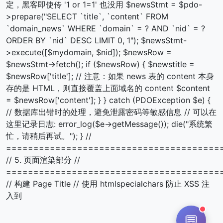
定，黑客即使传 '1 or 1=1' 也没用 $newsStmt = $pdo-
>prepare("SELECT `title`, `content` FROM
`domain_news` WHERE `domain` = ? AND `nid` = ?
ORDER BY `nid` DESC LIMIT 0, 1"); $newsStmt-
>execute([$mydomain, $nid]); $newsRow =
$newsStmt->fetch(); if ($newsRow) { $newstitle =
$newsRow['title']; // 注意：如果 news 表的 content 本身
存的是 HTML，则直接覆盖上面域名的 content $content
= $newsRow['content']; } } catch (PDOException $e) {
// 数据库出错时的处理，避免泄露密码等敏感信息 // 可以在
这里记录日志: error_log($e->getMessage()); die("系统繁
忙，请稍后再试。"); } //
=======================================
// 5. 页面渲染部分 //
=======================================
// 构建 Page Title // 使用 htmlspecialchars 防止 XSS 注
入到
💬