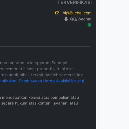
TERVERIFIKASI
hi@Buchai.com
QQ/Wechat
Hosted Protected Environment
tanpa tuntutan pelanggaran. Sebagai
ya membuat alamat properti virtual aset
sentatif pihak terkait dari pihak merek lain
ulis Atau Pembiayaan Harga Akuisisi Melalui
gkin mendapatkan komisi atas pembelian atau
b secara hukum atas konten, layanan, atau