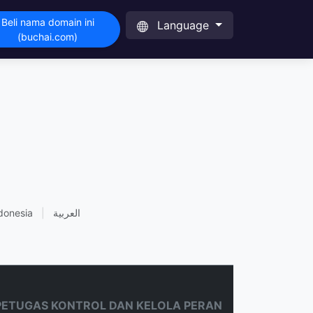
Beli nama domain ini
Language
(buchai.com)
donesia
|
العربية
PETUGAS KONTROL DAN KELOLA PERAN