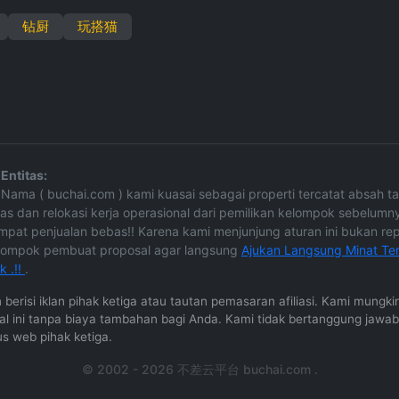
钻厨
玩搭猫
Entitas:
ne Nama ( buchai.com ) kami kuasai sebagai properti tercatat absah 
as dan relokasi kerja operasional dari pemilikan kelompok sebelumn
mpat penjualan bebas!! Karena kami menjunjung aturan ini bukan repre
kelompok pembuat proposal agar langsung
Ajukan Langsung Minat Tert
 .!!
.
in berisi iklan pihak ketiga atau tautan pemasaran afiliasi. Kami mun
rnal ini tanpa biaya tambahan bagi Anda. Kami tidak bertanggung jawa
us web pihak ketiga.
© 2002 - 2026 不差云平台 buchai.com .