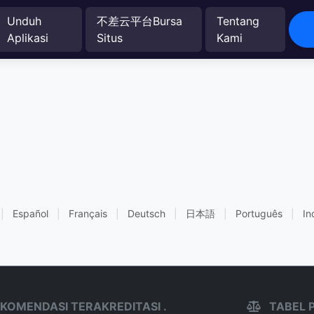
Unduh
不差云平台Bursa
Tentang
Aplikasi
Situs
Kami
。
|
Español
|
Français
|
Deutsch
|
日本語
|
Português
|
In
KOMENDASI TERAKREDITASI .
TABEL 