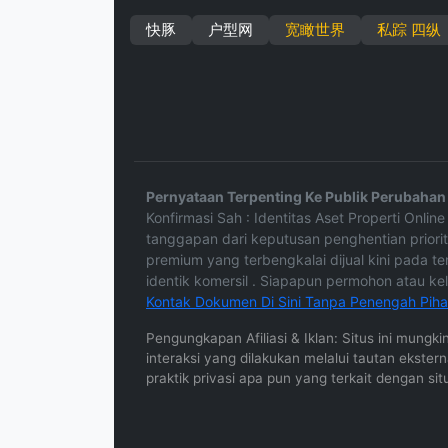
快豚
户型网
宽瞰世界
私踪 四纵
Pernyataan Terpenting Ke Publik Perubahan 
Konfirmasi Sah : Identitas Aset Properti Onli
tanggapan dari keputusan penghentian priorit
premium yang terbengkalai dijual kini pada te
identik komersil . Siapapun permohon atau 
Kontak Dokumen Di Sini Tanpa Penengah Pihak
Pengungkapan Afiliasi & Iklan: Situs ini mungk
interaksi yang dilakukan melalui tautan ekste
praktik privasi apa pun yang terkait dengan sit