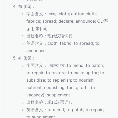
布 (bù)：
字面含义： কাপড়; cloth; cotton cloth;
fabrics; spread; declare; announce; CL:匹
[pǐ], 米[mǐ]
出处名称：现代汉语词典
英语含义：cloth; fabric; to spread; to
announce
补 (bǔ)：
字面含义： মেরামত করা; to mend; to patch;
to repair; to restore; to make up for; to
subsidize; to replenish; to nourish;
nutrient; nourishing; tonic; to fill (a
vacancy); supplement
出处名称：现代汉语词典
英语含义：to mend; to patch; to repair;
to supplement