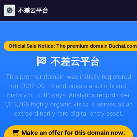
不差云平台
Official Sale Notice: The premium domain Buchai.com i
不差云平台
This premier domain was initially registered
on 2007-09-19 and boasts a solid brand
history of 3281 days. Analytics record over
1,113,768 highly organic visits. It serves as an
extraordinarily rare digital entry asset.
Make an offer for this domain now: