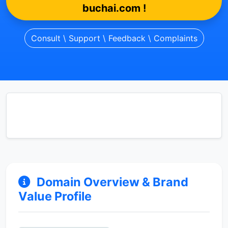
buchai.com !
Consult \ Support \ Feedback \ Complaints
Domain Overview & Brand
Value Profile