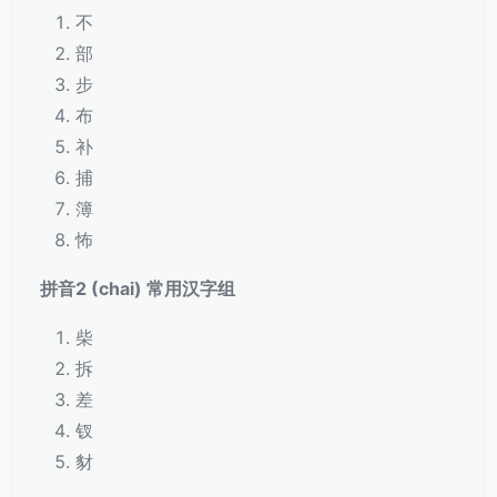
不
部
步
布
补
捕
簿
怖
拼音2 (chai) 常用汉字组
柴
拆
差
钗
豺