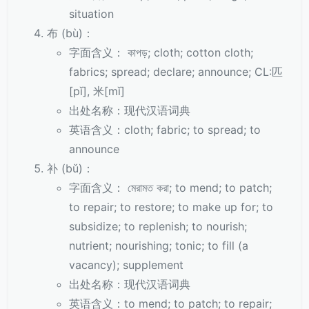
situation
布 (bù)：
字面含义： কাপড়; cloth; cotton cloth;
fabrics; spread; declare; announce; CL:匹
[pǐ], 米[mǐ]
出处名称：现代汉语词典
英语含义：cloth; fabric; to spread; to
announce
补 (bǔ)：
字面含义： মেরামত করা; to mend; to patch;
to repair; to restore; to make up for; to
subsidize; to replenish; to nourish;
nutrient; nourishing; tonic; to fill (a
vacancy); supplement
出处名称：现代汉语词典
英语含义：to mend; to patch; to repair;