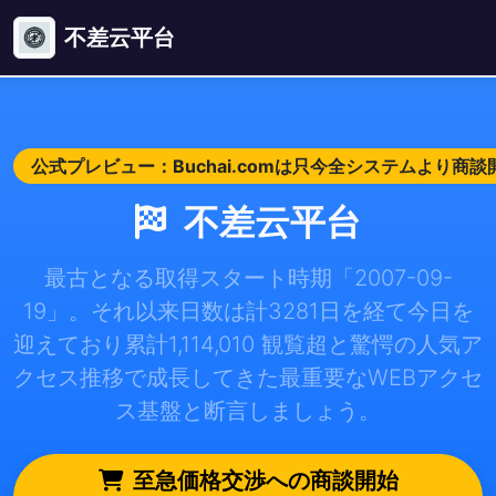
不差云平台
公式プレビュー：Buchai.comは只今全システムより商
不差云平台
最古となる取得スタート時期「2007-09-
19」。それ以来日数は計3281日を経て今日を
迎えており累計1,114,010 観覧超と驚愕の人気ア
クセス推移で成長してきた最重要なWEBアクセ
ス基盤と断言しましょう。
至急価格交渉への商談開始