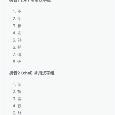
拼音1 (bu) 常用汉字组
不
部
步
布
补
捕
簿
怖
拼音2 (chai) 常用汉字组
柴
拆
差
钗
豺