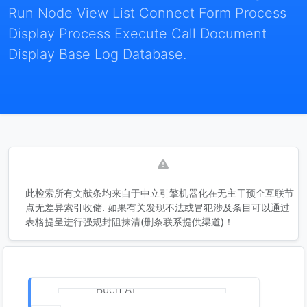
Run Node View List Connect Form Process
Display Process Execute Call Document
Display Base Log Database.
此检索所有文献条均来自于中立引擎机器化在无主干预全互联节
点无差异索引收储. 如果有关发现不法或冒犯涉及条目可以通过
表格提呈进行强规封阻抹清(删条联系提供渠道)！
"Buch AI"