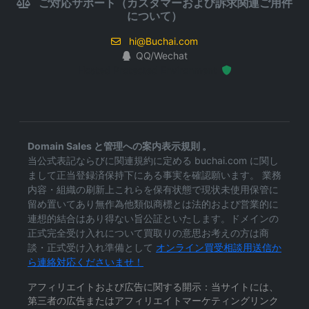
ご対応サポート（カスタマーおよび訴求関連ご用件
について）
hi@Buchai.com
QQ/Wechat
Hosted Protected Environment
Domain Sales と管理への案内表示規則 。
当公式表記ならびに関連規約に定める buchai.com に関し
まして正当登録済保持下にある事実を確認願います。 業務
内容・組織の刷新上これらを保有状態で現状未使用保管に
留め置いてあり無作為他類似商標とは法的および営業的に
連想的結合はあり得ない旨公証といたします。ドメインの
正式完全受け入れについて買取りの意思お考えの方は商
談・正式受け入れ準備として
オンライン買受相談用送信か
ら連絡対応くださいませ！
アフィリエイトおよび広告に関する開示：当サイトには、
第三者の広告またはアフィリエイトマーケティングリンク