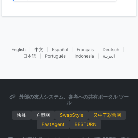
English
|
中文
|
Español
|
Français
|
Deutsch
|
日本語
|
Português
|
Indonesia
|
العربية
外部の友人システム、参考への共有ポータル ツー
ル
快豚
户型网
SwapStyle
又中了彩票网
FastAgent
BESTURN