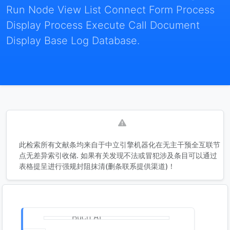
Run Node View List Connect Form Process
Display Process Execute Call Document
Display Base Log Database.
此检索所有文献条均来自于中立引擎机器化在无主干预全互联节
点无差异索引收储. 如果有关发现不法或冒犯涉及条目可以通过
表格提呈进行强规封阻抹清(删条联系提供渠道)！
"Buch AI"